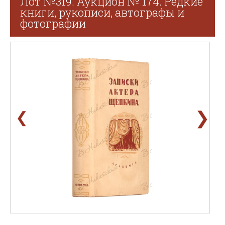
Лот №319. Аукцион № 174. Редкие
книги, рукописи, автографы и
фотографии
❯
❮