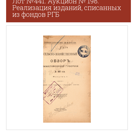
Лот №441. Аукцион № 198.
Реализация изданий, списанных
из фондов РГБ