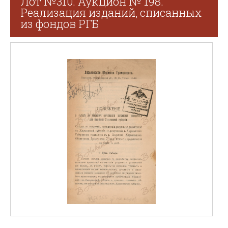
Лот №310. Аукцион № 198.
Реализация изданий, списанных
из фондов РГБ