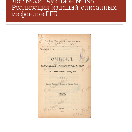
Лот №334. Аукцион № 198.
Реализация изданий, списанных
из фондов РГБ