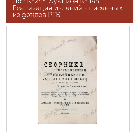
Лот №245. Аукцион № 198.
Реализация изданий, списанных
из фондов РГБ