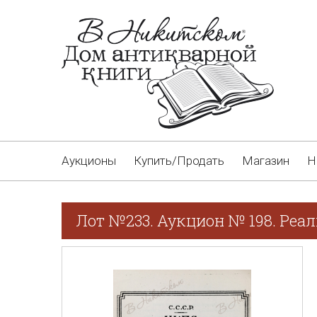
Аукционы
Купить/Продать
Магазин
Н
Лот №233. Аукцион № 198. Реа