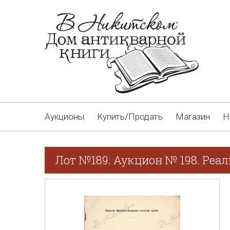
Аукционы
Купить/Продать
Магазин
Н
Лот №189. Аукцион № 198. Реа