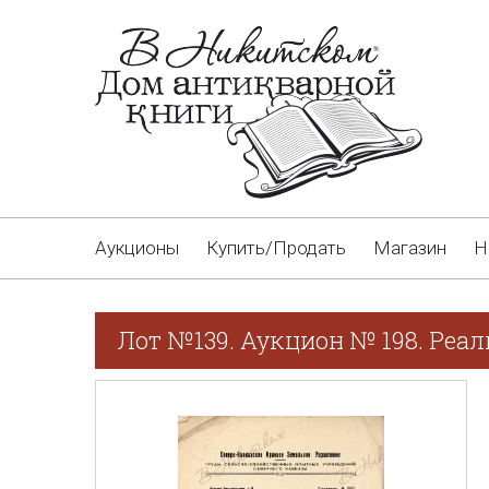
Аукционы
Купить/Продать
Магазин
Н
Лот №139. Аукцион № 198. Реа