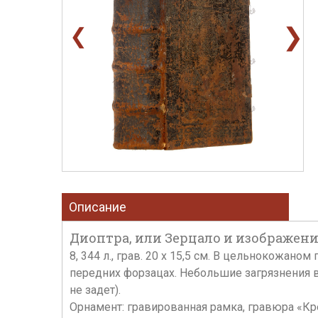
❯
❮
Описание
Диоптра, или Зерцало и изображение
8, 344 л., грав. 20 х 15,5 см. В цельнокожан
передних форзацах. Небольшие загрязнения в 
не задет).
Орнамент: гравированная рамка, гравюра «Крещ