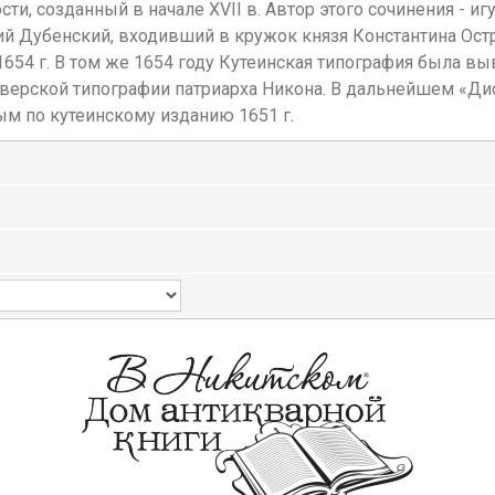
сти, созданный в начале XVII в. Автор этого сочинения -
лий Дубенский, входивший в кружок князя Константина О
 и 1654 г. В том же 1654 году Кутеинская типография была 
Иверской типографии патриарха Никона. В дальнейшем «Дио
м по кутеинскому изданию 1651 г.