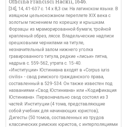
Officina Francisci Hackii, 1646.
[34], 14, 41-637 с. 14 х 8,3 см. На латинском языке. В
изящном цельнокожаном переплете XIX века с
золотым тиснением по корешку и крышкам.
Форзацы из мраморированной бумаги, тройной
крапленый обрез, ляссе. Владельческие надписи
орешковыми чернилами на титуле,
незначительный залом нижнего уголка
гравированного титула, редкие «лисьи» пятна,
надрыв с. 559-562, утрата c. 15-40.
«Институции» Юстиниана входят в «Corpus iuris
civilis» - свод римского гражданского права,
составленный в 529-534. Он также известен под
названиями «Свод Юстиниана» или «Кодификация
Юстиниана». Первоначально свод состоял из 3
частей: Институции (4 тома, представляющие
собой учебник для начинающих юристов);
Дигесты (50 томов, составленных из трудов
классических римских юристов, с интерполяциями