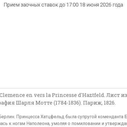
Прием заочных ставок до 17:00 18 июня 2026 года
lemence en vers la Princesse d'Haztfeld. Лист
афия Шарля Мотте (1784-1836). Париж, 1826.
ерлин. Принцесса Хатцфельд была супругой коменданта Бе
лась к ногам Наполеона, умоляя о помиловании и утвержда