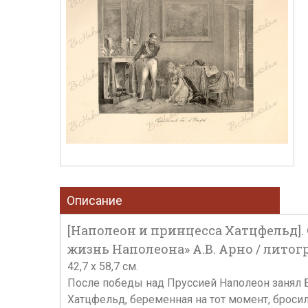
Описание
[Наполеон и принцесса Хатцфельд]. C
жизнь Наполеона» А.В. Арно / литогр
42,7 х 58,7 см.
После победы над Пруссией Наполеон занял Б
Хатцфельд, беременная на тот момент, броси