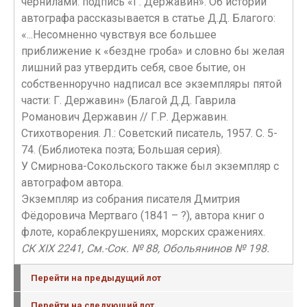
чернилами: подпись «Г. Державин». Об истории
автографа рассказывается в статье Д.Д. Благого:
«...Несомненно чувствуя все большее
приближение к «бездне гроба» и словно бы желая
лишний раз утвердить себя, свое бытие, он
собственноручно надписал все экземпляры пятой
части: Г. Державин» (Благой Д.Д. Гаврила
Романович Державин // Г.Р. Державин.
Стихотворения. Л.: Советский писатель, 1957. С. 5-
74. (Библиотека поэта; Большая серия).
У Смирнова-Сокольского также был экземпляр с
автографом автора.
Экземпляр из собрания писателя Дмитрия
Фёдоровича Мертваго (1841 – ?), автора книг о
флоте, кораблекрушениях, морских сражениях.
СК XIX 2241, См.-Сок. № 88, Обольянинов № 198.
Перейти на предыдущий лот
Перейти на следующий лот