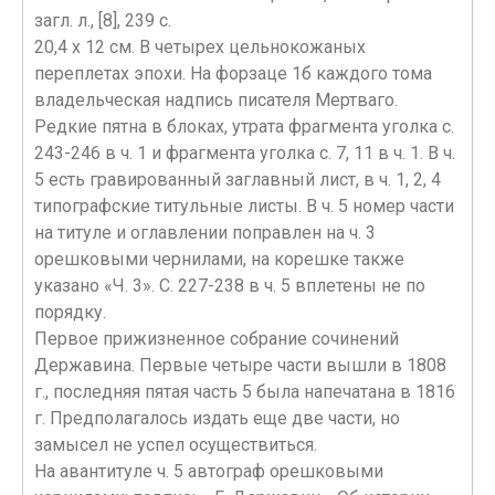
загл. л., [8], 239 c.
20,4 х 12 см. В четырех цельнокожаных
переплетах эпохи. На форзаце 1б каждого тома
владельческая надпись писателя Мертваго.
Редкие пятна в блоках, утрата фрагмента уголка с.
243-246 в ч. 1 и фрагмента уголка с. 7, 11 в ч. 1. В ч.
5 есть гравированный заглавный лист, в ч. 1, 2, 4
типографские титульные листы. В ч. 5 номер части
на титуле и оглавлении поправлен на ч. 3
орешковыми чернилами, на корешке также
указано «Ч. 3». С. 227-238 в ч. 5 вплетены не по
порядку.
Первое прижизненное собрание сочинений
Державина. Первые четыре части вышли в 1808
г., последняя пятая часть 5 была напечатана в 1816
г. Предполагалось издать еще две части, но
замысел не успел осуществиться.
На авантитуле ч. 5 автограф орешковыми