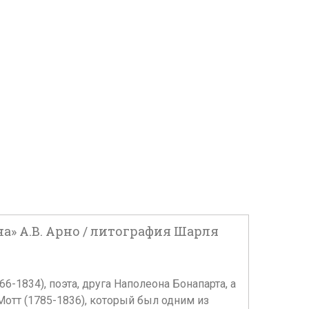
а» А.В. Арно / литография Шарля
-1834), поэта, друга Наполеона Бонапарта, а
отт (1785-1836), который был одним из