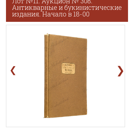
Лот №11. Аукцион № 308.
Антикварные и букинистические
издания. Начало в 18-00
❯
❮