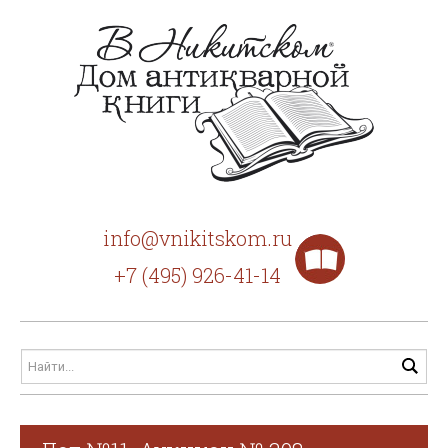
info@vnikitskom.ru
+7 (495) 926-41-14