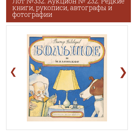
Лот №332. Аукцион № 232. Редкие
книги, рукописи, автографы и
фотографии
❯
❮