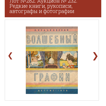
Лот №282. Аукцион № 232.
Редкие книги, рукописи,
автографы и фотографии
❯
❮