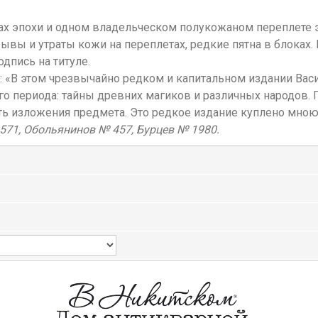
тах эпохи и одном владельческом полукожаном переплете 
вы и утраты кожи на переплетах, редкие пятна в блоках. В
дпись на титуле.
л: «В этом чрезвычайно редком и капитальном издании Ва
 периода: тайны древних магиков и различных народов. Гл
ь изложения предмета. Это редкое издание куплено мною 
2571, Обольянинов № 457, Бурцев № 1980.