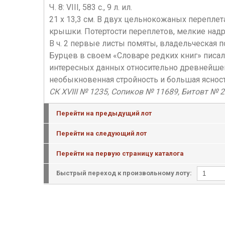
Ч. 8: VIII, 583 с., 9 л. ил.
21 х 13,3 см. В двух цельнокожаных перепле
крышки. Потертости переплетов, мелкие надры
В ч. 2 первые листы помяты, владельческая по
Бурцев в своем «Словаре редких книг» писа
интересных данных относительно древнейшего
необыкновенная стройность и большая ясност
СК XVIII № 1235, Сопиков № 11689, Битовт № 
Перейти на предыдущий лот
Перейти на следующий лот
Перейти на первую страницу каталога
Быстрый переход к произвольному лоту: