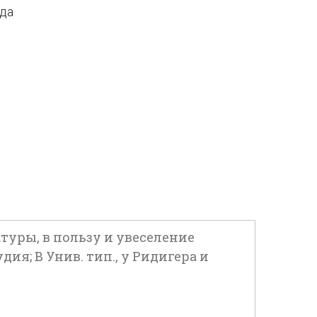
ода
туры, в пользу и увеселение
удия; В Унив. тип., у Ридигера и