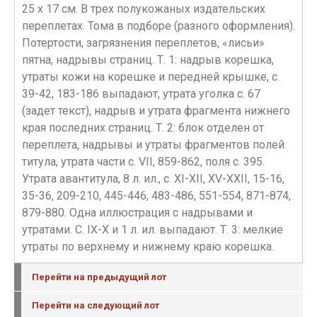
25 х 17 см. В трех полукожаных издательских
переплетах. Тома в подборе (разного оформления).
Потертости, загрязнения переплетов, «лисьи»
пятна, надрывы страниц. Т. 1: надрыв корешка,
утраты кожи на корешке и передней крышке, с.
39-42, 183-186 выпадают, утрата уголка с. 67
(задет текст), надрыв и утрата фрагмента нижнего
края последних страниц. Т. 2: блок отделен от
переплета, надрывы и утраты фрагментов полей
титула, утрата части с. VII, 859-862, поля с. 395.
Утрата авантитула, 8 л. ил., с. XI-XII, XV-XXII, 15-16,
35-36, 209-210, 445-446, 483-486, 551-554, 871-874,
879-880. Одна иллюстрация с надрывами и
утратами. С. IX-X и 1 л. ил. выпадают. Т. 3: мелкие
утраты по верхнему и нижнему краю корешка.
Перейти на предыдущий лот
Перейти на следующий лот