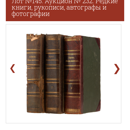
Лот №145. Аукцион № 232. Редкие
книги, рукописи, автографы и
фотографии
❯
❮