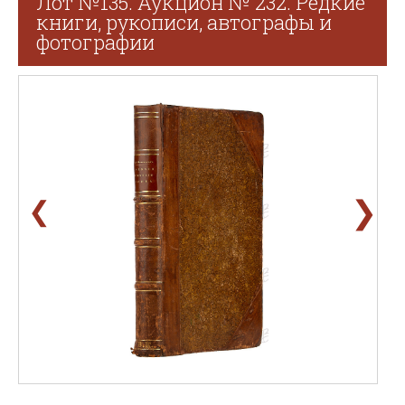
Лот №135. Аукцион № 232. Редкие
книги, рукописи, автографы и
фотографии
❯
❮