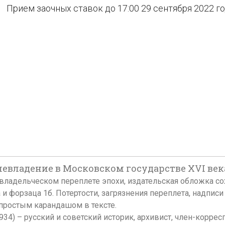
Прием заочных ставок до 17:00 29 сентября 2022 г
владение в Московском государстве XVI века. С
оставном владельческом переплете эпохи, издательская обложк
ока и форзаца 1б. Потертости, загрязнения переплета, надп
простым карандашом в тексте.
34) – русский и советский историк, архивист, член-корре