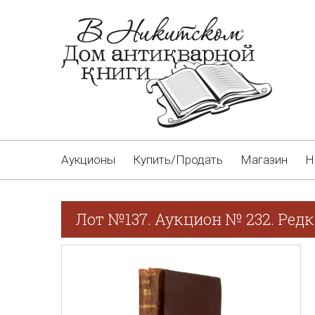
Аукционы
Купить/Продать
Магазин
Н
Лот №137. Аукцион № 232. Редк