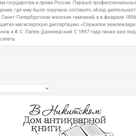
ам государства и права России. Первый профессиональный
ния, где ему было поручено составить обзор деятельности
х Санкт-Петербургских женских гимназий, а в феврале 189
защитил магистерскую диссертацию «Служилое землевладен
ов и А. С. Лаппо-Данилевский. С 1897 года также вел пе
ситета.