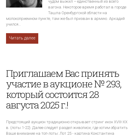
чудом выжил – единственный из всего
вагона. Некоторое время работал в городе
Ташла Оренбургской области на
молокоприемном пункте, там же был призван в армию. Аркадий
учился…
Читать далее
Приглашаем Вас принять
участие в аукционе № 293,
который состоится 28
августа 2025 г.!
Предстоящий аукцион традиционно открывает стринг икон XVIII-XX
в. (лоты 1-22). Далее следует раздел живописи, где хотим обратить
Ваше внимание на топ-лоты: Лот 25 - картина Константина