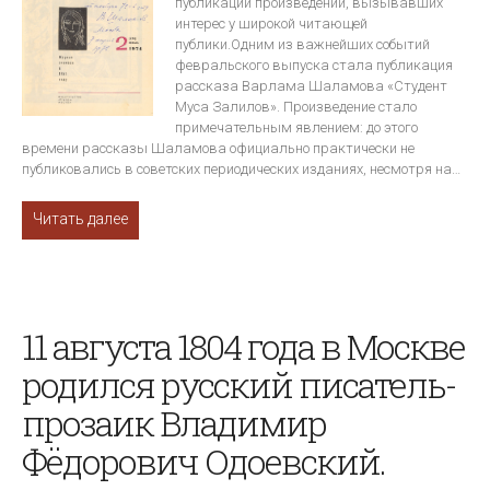
публикации произведений, вызывавших
интерес у широкой читающей
публики.Одним из важнейших событий
февральского выпуска стала публикация
рассказа Варлама Шаламова «Студент
Муса Залилов». Произведение стало
примечательным явлением: до этого
времени рассказы Шаламова официально практически не
публиковались в советских периодических изданиях, несмотря на…
Читать далее
11 августа 1804 года в Москве
родился русский писатель-
прозаик Владимир
Фёдорович Одоевский.