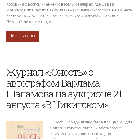
Коровина с воспоминанием о веселых вечерах, где Савва
Мамонтов пляшет под аккомпанемент цыганского хора в кабинете
ресторана «Яр» 1920 г. Лот 29 - лирический пейзаж Василия
Переплётчикова с видом…
Читать далее
Журнал «Юность» с
автографом Варлама
Шаламова на аукционе 21
августа «В Никитском»
«Юность» традиционно была площадкой для
молодых голосов, смелых рассказов о
современной жизни, а также для