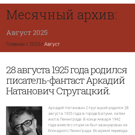
Месячный архив:
Август 2025
Главная
2025
Август
28 августа 1925 года родился
писатель-фантаст Аркадий
Натанович Стругацкий.
Аркадий Натанович Стругацкий родился 28
августа 1925 года в городе Батуми, затем
жил в Ленинграде. В конце января 1942
года вместе с отцом он был эвакуирован из
блокадного Ленинграда. Во время переезда