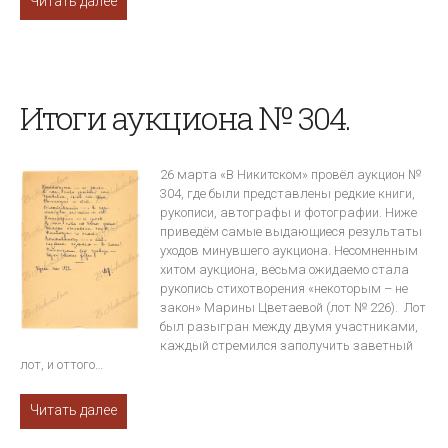
Читать далее
Итоги аукциона № 304.
26 марта «В Никитском» провёл аукцион №
304, где были представлены редкие книги,
рукописи, автографы и фотографии. Ниже
приведём самые выдающиеся результаты
уходов минувшего аукциона. Несомненным
хитом аукциона, весьма ожидаемо стала
рукопись стихотворения «некоторым – не
закон» Марины Цветаевой (лот № 226). Лот
был разыгран между двумя участниками,
каждый стремился заполучить заветный
лот, и оттого…
Читать далее