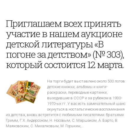
Приглашаем всех принять
участие в нашем аукционе
детской литературы «В
погоне за детством» (№ 303),
который состоится 12 марта.
На торги будет выставлено около 500 лотов:
детские книжки, альбомы и книги-
раскраски, переводные картинки,
выходившие в СССР и за рубежом в 1930-
1970-ых гг. У вас есть замечательный шанс
окунуться в ностальгические воспоминания
из детства, вновь встретится с любимыми писателями: братьями
Гримм, Г.Х. Андерсоном, Н. Носовым, С. Маршаком, А. Барто, В.
Маяковским, С. Михалковым, М. Горьким,…