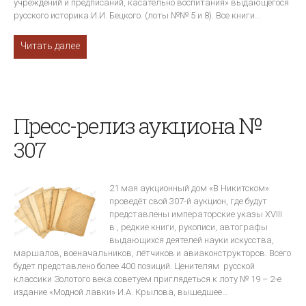
учреждений и предписаний, касательно воспитания» выдающегося
русского историка И.И. Бецкого. (лоты №№ 5 и 8). Все книги…
Читать далее
Пресс-релиз аукциона №
307
21 мая аукционный дом «В Никитском»
проведёт свой 307-й аукцион, где будут
представлены императорские указы XVIII
в., редкие книги, рукописи, автографы
выдающихся деятелей науки искусства,
маршалов, военачальников, лётчиков и авиаконструкторов. Всего
будет представлено более 400 позиций. Ценителям русской
классики Золотого века советуем приглядеться к лоту № 19 – 2-е
издание «Модной лавки» И.А. Крылова, вышедшее…