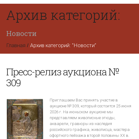
Архив категорий:
Новости
Главная
Архив категорий: "Новости"
Пресс-релиз аукциона №
309
Приглашаем Вас принять участие в
аукционе № 309, который состоится 25 июня
2026 г. На июньском аукционе мы
представляем живописные этюды,
акварели, гравюры из наследия
российского графика, живописца, мастера
офортного пейзажа второй половины ХХ в.