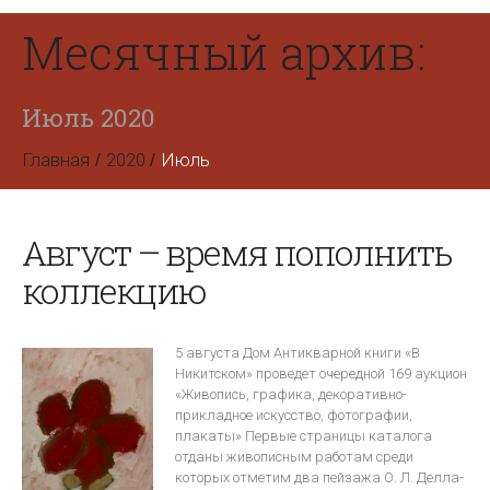
Месячный архив:
Июль 2020
Главная
2020
Июль
Август – время пополнить
коллекцию
5 августа Дом Антикварной книги «В
Никитском» проведет очередной 169 аукцион
«Живопись, графика, декоративно-
прикладное искусство, фотографии,
плакаты» Первые страницы каталога
отданы живописным работам среди
которых отметим два пейзажа О. Л. Делла-