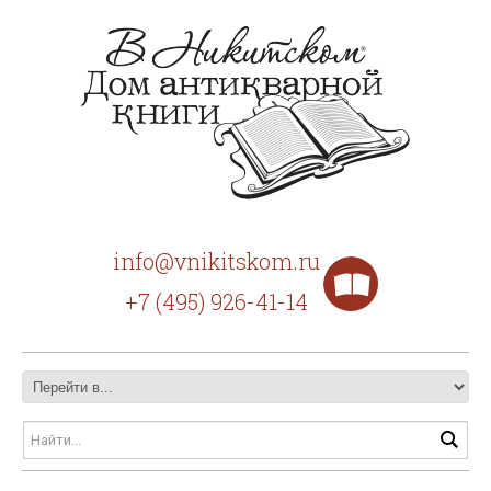
info@vnikitskom.ru
+7 (495) 926-41-14