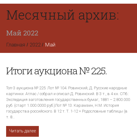
Месячный архив:
Май 2022
Главная
2022
Май
Итоги аукциона № 225.
Топ-3 аукциона № 225: Лот № 104. Ровинский, Д. Русские народные
картинки. Атлас / собрал и описал Д. Ровинский. В 3 т., в 4 кн. СПб.:
Экспедиция заготовления государственных бумаг, 1881 – 2.800.000
руб. (старт 1.000.0000 руб.)Лот № 13. Карамзин, Н.М. История
государства российского. В 12 т. Т. 1-12 + Родословные таблицы (в
т. 8…
Читать далее