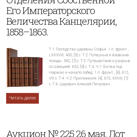
Его Императорского
Величества Канцелярии,
1858–1863.
Т.1: Господство царевны Софьи. 1 л. фронт.,
LXXXVIII, 400, [5] с. Т.2: Потешные и Азовские
походы. 582, [7] с. Т.3: Путешествие и разрыв
со Швецией. 652, [9] с. Т.4. Ч.1: Битва под
Нарвою и начало побед. 1 л. фронт., [6], 612,
VIII с. Т.4. Ч.2: Приложения. [4], 672, XXVIII, [1]
с. Т.6: Царевич Алексей Петрович.…
Читать далее
Аукцион № 225 26 мая. Лот