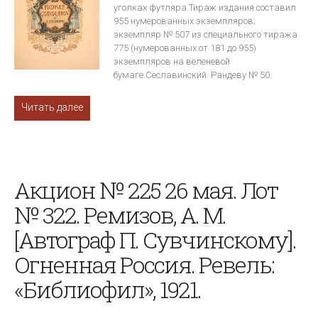
уголках футляра.Тираж издания составил
955 нумерованных экземпляров;
экземпляр № 507 из специального тиража
775 (нумерованных от 181 до 955)
экземпляров на веленевой
бумаге.Сеславинский. Рандеву № 50.
Читать далее
Акцион № 225 26 мая. Лот
№ 322. Ремизов, А. М.
[Автограф П. Сувчинскому].
Огненная Россия. Ревель:
«Библиофил», 1921.