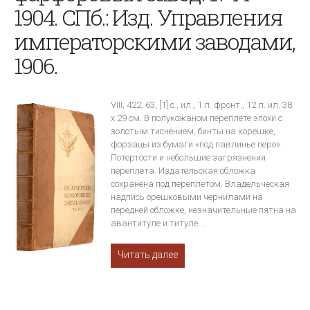
1904. СПб.: Изд. Управления
императорскими заводами,
1906.
VIII, 422, 63, [1] с., ил., 1 л. фронт., 12 л. ил. 38
х 29 см. В полукожаном переплете эпохи с
золотым тиснением, бинты на корешке,
форзацы из бумаги «под павлинье перо».
Потертости и небольшие загрязнения
переплета. Издательская обложка
сохранена под переплетом. Владельческая
надпись орешковыми чернилами на
передней обложке, незначительные пятна на
авантитуле и титуле.…
Читать далее