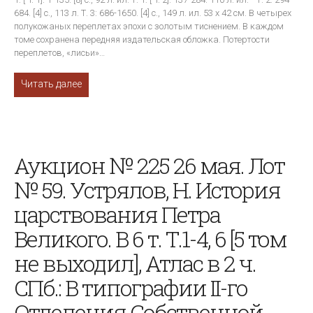
684. [4] с., 113 л. Т. 3: 686-1650. [4] с., 149 л. ил. 53 х 42 см. В четырех
полукожаных переплетах эпохи с золотым тиснением. В каждом
томе сохранена передняя издательская обложка. Потертости
переплетов, «лисьи»…
Читать далее
Аукцион № 225 26 мая. Лот
№ 59. Устрялов, Н. История
царствования Петра
Великого. В 6 т. Т.1-4, 6 [5 том
не выходил], Атлас в 2 ч.
СПб.: В типографии II-го
Отделения Собственной