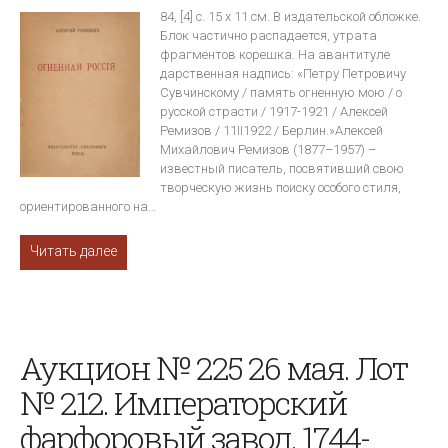
84, [4] с. 15 х 11 см. В издательской обложке.
Блок частично распадается, утрата
фрагментов корешка. На авантитуле
дарственная надпись: «Петру Петровичу
Сувчинскому / память огненную мою / о
русской страсти / 1917-1921 / Алексей
Ремизов / 11II1922 / Берлин.»Алексей
Михайлович Ремизов (1877–1957) –
известный писатель, посвятивший свою
творческую жизнь поиску особого стиля,
ориентированного на…
Читать далее
Аукцион № 225 26 мая. Лот
№ 212. Императорский
фарфоровый завод. 1744-