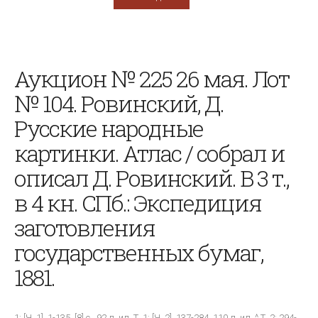
Аукцион № 225 26 мая. Лот
№ 104. Ровинский, Д.
Русские народные
картинки. Атлас / собрал и
описал Д. Ровинский. В 3 т.,
в 4 кн. СПб.: Экспедиция
заготовления
государственных бумаг,
1881.
1: [Ч. 1]. 1-135. [8] с., 92 л. ил. Т. 1: [Ч. 2]. 137-284. 110 л. ил. ^ Т. 2: 294-