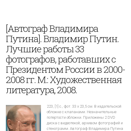
[Автограф Владимира
Путина]. Владимир Путин.
Лучшие работы 33
фотографов, работавших с
Президентом России в 2000-
2008 гг. М.: Художественная
литература, 2008.
223, [1] c., фот. 33 х 23,5 см. В издательской
обложке с клапанами. Незначительные
потертости обложки. Приложены 2 DVD
диска с видеотекой, архивом фотографий и
стенограмм. Автограф Владимира Путина