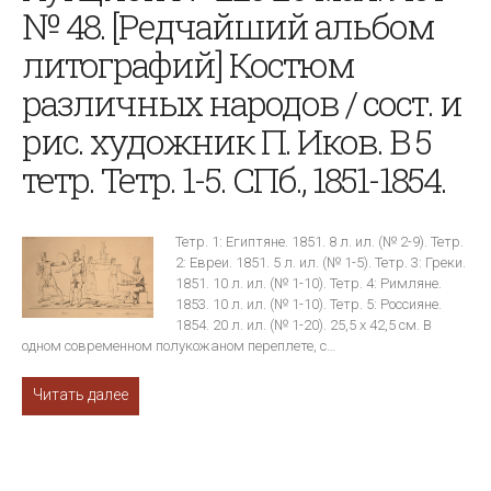
№ 48. [Редчайший альбом
литографий] Костюм
различных народов / сост. и
рис. художник П. Иков. В 5
тетр. Тетр. 1-5. СПб., 1851-1854.
Тетр. 1: Египтяне. 1851. 8 л. ил. (№ 2-9). Тетр.
2: Евреи. 1851. 5 л. ил. (№ 1-5). Тетр. 3: Греки.
1851. 10 л. ил. (№ 1-10). Тетр. 4: Римляне.
1853. 10 л. ил. (№ 1-10). Тетр. 5: Россияне.
1854. 20 л. ил. (№ 1-20). 25,5 x 42,5 см. В
одном современном полукожаном переплете, с…
Читать далее