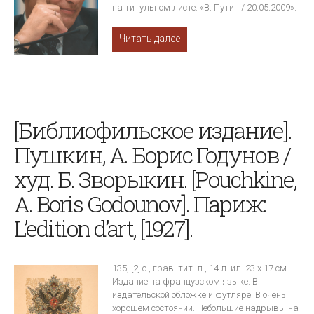
на титульном листе: «В. Путин / 20.05.2009».
Читать далее
[Библиофильское издание].
Пушкин, А. Борис Годунов /
худ. Б. Зворыкин. [Pouchkine,
A. Boris Godounov]. Париж:
L’edition d’art, [1927].
135, [2] с., грав. тит. л., 14 л. ил. 23 х 17 см.
Издание на французском языке. В
издательской обложке и футляре. В очень
хорошем состоянии. Небольшие надрывы на