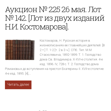
Аукцион № 225 26 мая. Лот
№ 142. [Лот из двух изданий
Н.И. Костомарова].
Костомаров, Н. Русская история в
жизнеописаниях ее главнейших деятелей. [В
2 т.] Т. 1-2 [т. 2 в 3 ч.]. СПб.: Тип. М.М.
Стасюлевича, 1892-1899. Т. 1: Господство
дома Св. Владимира. X-XVI-е столетия. 4-е
изд. 1896. IV, 728 с. Т. 2: Господство дома
Романовых до вступления на престол Екатерины II. XVII-е столетие.
4-е изд. 1895. [4],…
Читать далее