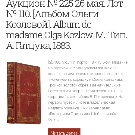
Аукцион № 225 26 мая. Лот
№ 110. [Альбом Ольги
Козловой]. Album de
madame Olga Kozlow. М.: Тип.
А. Гатцука, 1883.
[2], 180, V с., 1 л. портр. 18 х 13,5 см. Издание
на русском и французском языках. В
коленкоровом переплете эпохи с золотым
тиснением по корешку и обеим крышкам.
Тройной золотой обрез. Незначительные
потертости и загрязнения переплета. На
форзаце 1а экслибрис В. Покровского. На
первом пустом листе владельческая
надпись орешковыми чернилами:
«Екатерины Павловны Шаблыкиной».
Ольга…
Читать далее