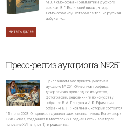
М.В. Ломоносова «Грамматика русского
языка». В.Г. Белинский писал, что до
Ломоносова «существовала только русская
азбука, но…
Читать далее
Пресс-релиз аукциона №251
Приглашаем вас принять участие в
аукционе № 251 «Живопись графика,
декоративно-прикладное искусство,
фотографии, редкие книги по искусству,
собрание В. А. Пьецуха и И. Б. Ефимович,
собрание В. Л. Яковлева», который состоится
15 июня 2023. Открывает аукцион вдохновенная икона Богоматерь
Тихвинская, созданная в мастерских Средней России во второй
половине XVIII в. (лот 1), и редкая по…