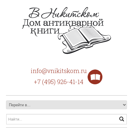
info@vnikitskom.ru
+7 (495) 926-41-14