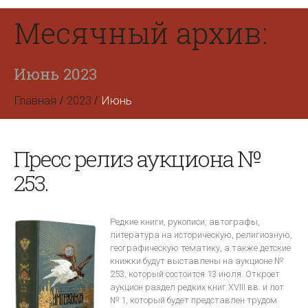
Месячный архив:
Июнь 2023
Главная
2023
Июнь
Пресс релиз аукциона №
253.
Редкие книги, рукописи, автографы,
литература на историческую, религиозную,
географическую тематику, а также детские
книжки будут выставлены на аукционе №
253, который состоится 13 июля. Откроет
аукцион раздел редких книг XVIII вв. и лот
№ 1, который будет представлен трудом