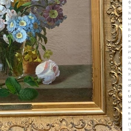
ф
1
Х
м
Н
В
р
ж
а
И
с
А
х
Х
н
о
е
М
м
ж
в
з
(
1