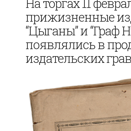
На торгах 11 февр
прижизненные из
“Цыганы” и “Граф 
появлялись в прод
издательских гра