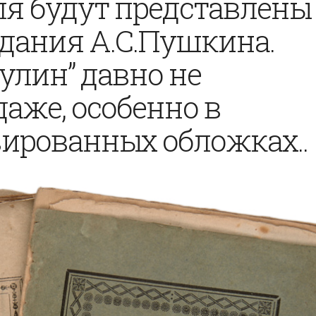
аля будут представлены
дания А.С.Пушкина.
Нулин” давно не
аже, особенно в
вированных обложках..