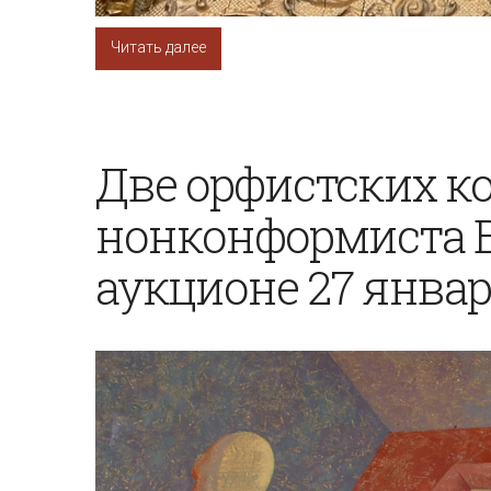
Читать далее
Две орфистских к
нонконформиста В.
аукционе 27 январ