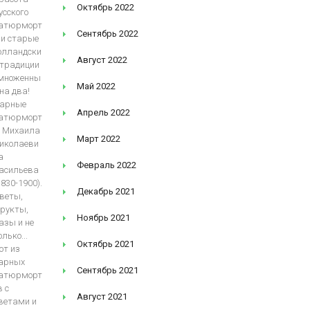
Октябрь 2022
усского
атюрморт
Сентябрь 2022
 и старые
олландски
Август 2022
 традиции
множенны
Май 2022
 на два!
арные
Апрель 2022
атюрморт
 Михаила
Март 2022
иколаеви
а
Февраль 2022
асильева
1830-1900).
Декабрь 2021
веты,
рукты,
Ноябрь 2021
азы и не
олько...
Октябрь 2021
от из
арных
Сентябрь 2021
атюрморт
в с
Август 2021
ветами и