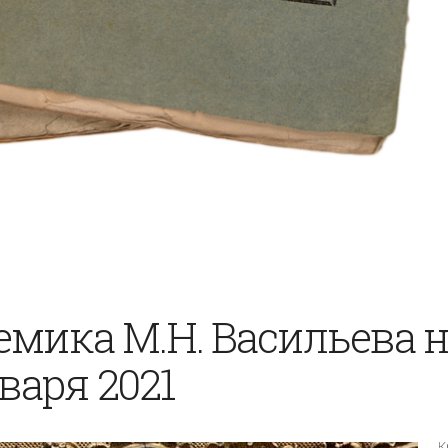
мика М.Н. Васильева 
варя 2021
К