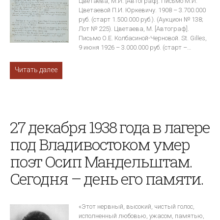
Цветаева, М.И. [Автограф]. Письмо М.И.
Цветаевой П.И. Юркевичу. 1908 – 3.700.000
руб. (старт 1.500.000 руб.). (Аукцион № 138;
Лот № 225). Цветаева, М. [Автограф].
Письмо О.Е. Колбасиной-Черновой. St. Gilles,
9 июня 1926 – 3.000.000 руб. (старт –…
Читать далее
27 декабря 1938 года в лагере
под Владивостоком умер
поэт Осип Мандельштам.
Сегодня – день его памяти.
«Этот нервный, высокий, чистый голос,
исполненный любовью, ужасом, памятью,