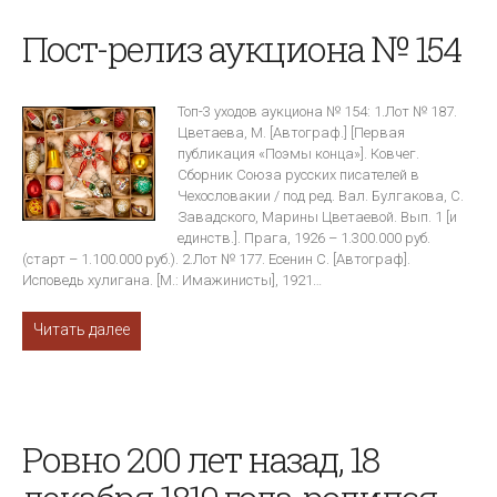
Пост-релиз аукциона № 154
Топ-3 уходов аукциона № 154: 1.Лот № 187.
Цветаева, М. [Автограф.] [Первая
публикация «Поэмы конца»]. Ковчег.
Сборник Союза русских писателей в
Чехословакии / под ред. Вал. Булгакова, С.
Завадского, Марины Цветаевой. Вып. 1 [и
единств.]. Прага, 1926 – 1.300.000 руб.
(старт – 1.100.000 руб.). 2.Лот № 177. Есенин С. [Автограф].
Исповедь хулигана. [М.: Имажинисты], 1921…
Читать далее
Ровно 200 лет назад, 18