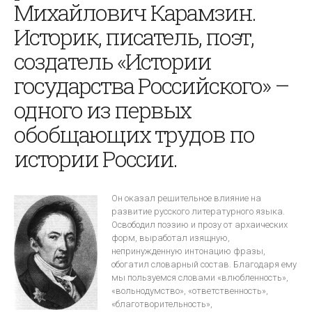
Михайлович Карамзин.
Историк, писатель, поэт,
создатель «Истории
государства Российского» –
одного из первых
обобщающих трудов по
истории России.
Он оказал решительное влияние на
развитие русского литературного языка.
Освободил поэзию и прозу от архаических
форм, выработал изящную,
непринужденную интонацию фразы,
обогатил словарный состав. Благодаря ему
мы пользуемся словами «влюбленность»,
«вольнодумство», «ответственность»,
«благотворительность»,