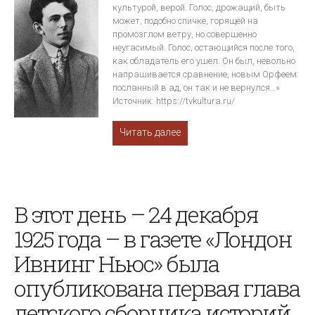
культурой, верой. Голос, дрожащий, быть
может, подобно спичке, горящей на
промозглом ветру, но совершенно
неугасимый. Голос, остающийся после того,
как обладатель его ушел. Он был, невольно
напрашивается сравнение, новым Орфеем:
посланный в ад, он так и не вернулся…»
Источник: https://tvkultura.ru/
Читать далее
В этот день – 24 декабря
1925 года – в газете «Лондон
Ивнинг Ньюс» была
опубликована первая глава
детского сборника историй