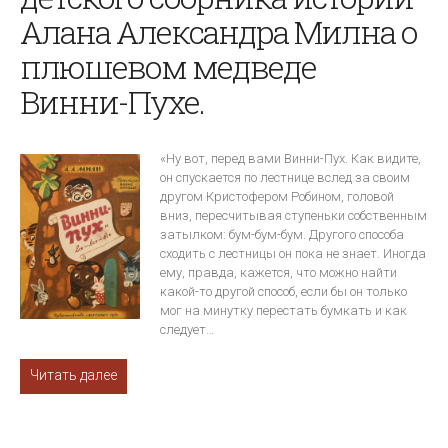
Алана Александра Милна о
плюшевом медведе
Винни-Пухе.
«Ну вот, перед вами Винни-Пух. Как видите,
он спускается по лестнице вслед за своим
другом Кристофером Робином, головой
вниз, пересчитывая ступеньки собственным
затылком: бум-бум-бум. Другого способа
сходить с лестницы он пока не знает. Иногда
ему, правда, кажется, что можно найти
какой-то другой способ, если бы он только
мог на минутку перестать бумкать и как
следует…
Читать далее