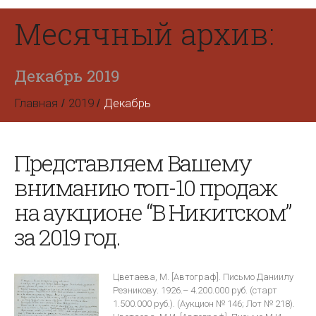
Месячный архив:
Декабрь 2019
Главная
2019
Декабрь
Представляем Вашему
вниманию топ-10 продаж
на аукционе “В Никитском”
за 2019 год.
Цветаева, М. [Автограф]. Письмо Даниилу
Резникову. 1926.– 4.200.000 руб. (старт
1.500.000 руб.). (Аукцион № 146; Лот № 218).