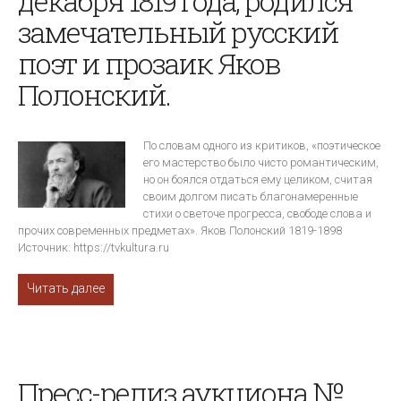
декабря 1819 года, родился
замечательный русский
поэт и прозаик Яков
Полонский.
По словам одного из критиков, «поэтическое
его мастерство было чисто романтическим,
но он боялся отдаться ему целиком, считая
своим долгом писать благонамеренные
стихи о светоче прогресса, свободе слова и
прочих современных предметах». Яков Полонский 1819-1898
Источник: https://tvkultura.ru
Читать далее
Пресс-релиз аукциона №