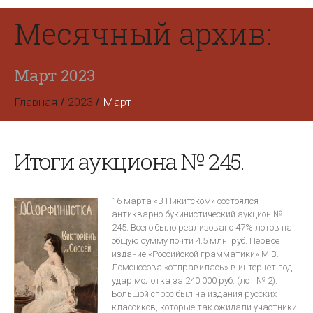
Месячный архив:
Март 2023
Главная
2023
Март
Итоги аукциона № 245.
16 марта «В Никитском» состоялся
антикварно-букинистический аукцион №
245. Всего было реализовано 47% лотов на
общую сумму почти 4.5 млн. руб. Первое
издание «Российской грамматики» М.В.
Ломоносова «отправилась» в интернет под
удар молотка за 240.000 руб. (лот № 2).
Большой спрос был на издания русских
классиков, которые так ожидали участники