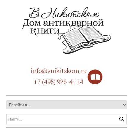
info@vnikitskom.ru
+7 (495) 926-41-14