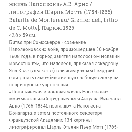
жизнь Наполеона» А.В. Арно /
литография Шарля Мотте (1784-1836).
Bataille de Montereau/ Grenier del., Litho:
de C. Motte]. Париж, 1826.
42,8 х 59 см.
Битва при Сомосьерре - сражение
Наполеоновских войн, произошедшее 30 ноября
1808 года, в период занятия Наполеоном Испании.
Известно тем, что Наполеон, приказал эскадрону
Яна Козетульского (польским уланам Гвардии)
совершить самоубийственную лобовую атаку на
неприступные укрепления.
«Политическая и военная жизнь Наполеона» -
монументальный труд писателя Антуана-Винсента
Арно (1766-1834), поэта, друга Наполеона
Бонапарта, а затем постоянного секретаря
Французской Академии; 134 картины
литографировал Шарль Этьенн Пьер Мотт (1785-