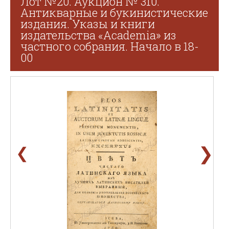
Лот №20. Аукцион № 310.
Антикварные и букинистические
издания. Указы и книги
издательства «Academia» из
частного собрания. Начало в 18-
00
❯
❮