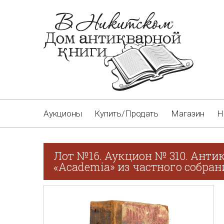
Аукционы
Купить/Продать
Магазин
Н
Лот №16. Аукцион № 310. Анти
«Academia» из частного собрани