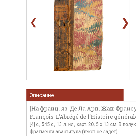
❯
❮
Описание
[На франц. яз. Де Ла Арп, Жан-Франсу
François. L’Abrégé de l'Histoire généra
[4] с., 545 с., 13 л. ил., карт. 20, 5 х 13 см.
фрагмента авантитула (текст не задет).