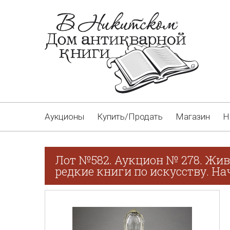
Аукционы
Купить/Продать
Магазин
Н
Лот №582. Аукцион № 278. Жив
редкие книги по искусству. Нач