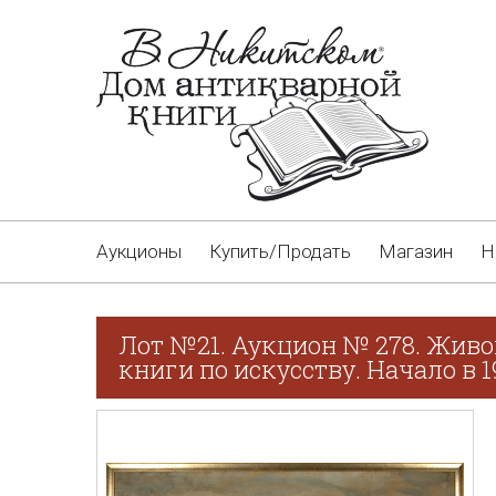
Аукционы
Купить/Продать
Магазин
Н
Лот №21. Аукцион № 278. Живо
книги по искусству. Начало в 1