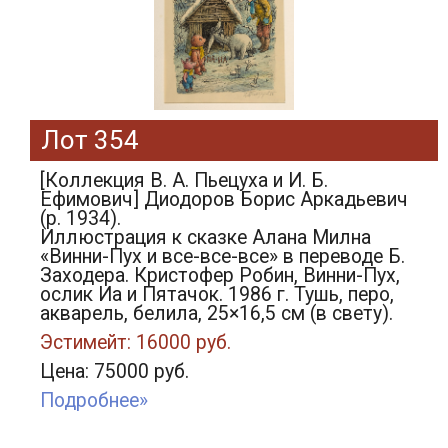
Лот 354
[Коллекция В. А. Пьецуха и И. Б.
Ефимович] Диодоров Борис Аркадьевич
(р. 1934).
Иллюстрация к сказке Алана Милна
«Винни-Пух и все-все-все» в переводе Б.
Заходера. Кристофер Робин, Винни-Пух,
ослик Иа и Пятачок. 1986 г. Тушь, перо,
акварель, белила, 25×16,5 см (в свету).
Эстимейт: 16000 руб.
Цена: 75000 руб.
Подробнее»