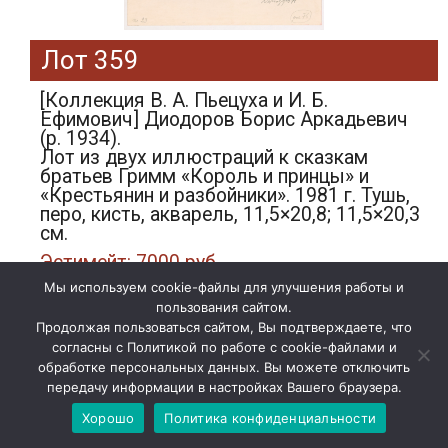
Лот 359
[Коллекция В. А. Пьецуха и И. Б.
Ефимович] Диодоров Борис Аркадьевич
(р. 1934).
Лот из двух иллюстраций к сказкам
братьев Гримм «Король и принцы» и
«Крестьянин и разбойники». 1981 г. Тушь,
перо, кисть, акварель, 11,5×20,8; 11,5×20,3
см.
Эстимейт: 7000 руб.
Мы используем cookie-файлы для улучшения работы и
Подробнее»
пользования сайтом.
Продолжая пользоваться сайтом, Вы подтверждаете, что
согласны с Политикой по работе с cookie-файлами и
обработке персональных данных. Вы можете отключить
передачу информации в настройках Вашего браузера.
Хорошо
Политика конфиденциальности