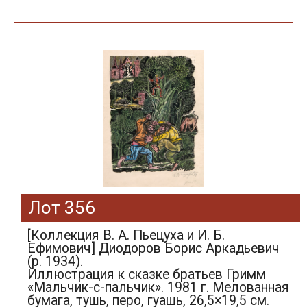
Лот 356
[Коллекция В. А. Пьецуха и И. Б.
Ефимович] Диодоров Борис Аркадьевич
(р. 1934).
Иллюстрация к сказке братьев Гримм
«Мальчик-с-пальчик». 1981 г. Мелованная
бумага, тушь, перо, гуашь, 26,5×19,5 см.