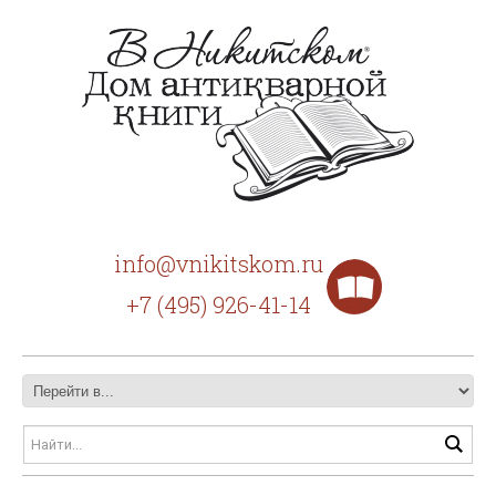
info@vnikitskom.ru
+7 (495) 926-41-14