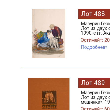
Лот 488
Мазурин Герм
Лот из двух 
1990-е гг. А
Эстимейт: 20
Подробнее»
Лот 489
Мазурин Герм
Лот из двух 
машинка». 19
Эстимейт: 60