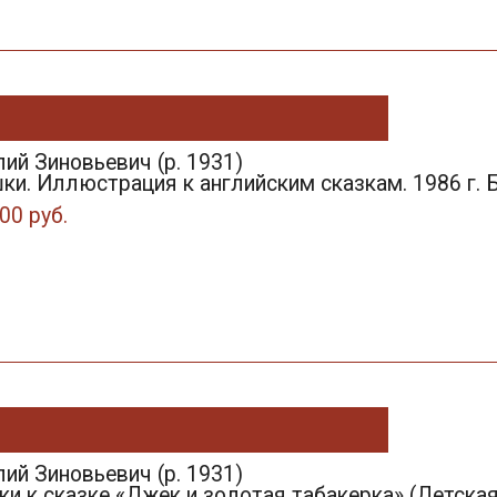
ий Зиновьевич (р. 1931)
и. Иллюстрация к английским сказкам. 1986 г. Бу
00 руб.
ий Зиновьевич (р. 1931)
и к сказке «Джек и золотая табакерка» (Детская л