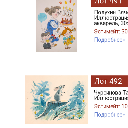
Лот 491
Полухин Вяче
Иллюстрация 
акварель, 30
Эстимейт: 30
Подробнее»
Лот 492
Чурсинова Та
Иллюстрация к
Эстимейт: 10
Подробнее»