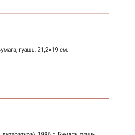
мага, гуашь, 21,2×19 см.
итература). 1986 г. Бумага, гуашь,