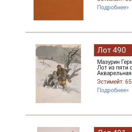
Подробнее»
Лот 490
Мазурин Герм
Лот из пяти 
Акварельная б
Эстимейт: 65
Подробнее»