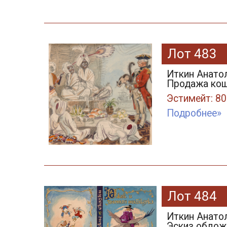
Лот 483
Иткин Анатол
Продажа кошк
Эстимейт: 80
Подробнее»
Лот 484
Иткин Анатол
Эскиз обложк