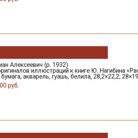
ан Алексеевич (р. 1932)
оригиналов иллюстраций к книге Ю. Нагибина «Рас
умага, акварель, гуашь, белила, 28,2×22,2; 28×19,
00 руб.