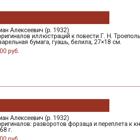
ан Алексеевич (р. 1932)
оригиналов иллюстраций к повести Г. Н. Троепол
кварельная бумага, гуашь, белила, 27×18 см.
00 руб.
ан Алексеевич (р. 1932)
оригиналов: разворотов форзаца и переплета к кн
68 г.
00 руб.