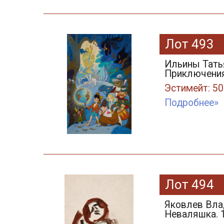
Лот 493
Ильины Тать
Приключения 
Эстимейт: 50
Подробнее»
Лот 494
Яковлев Вла
Неваляшка. 1