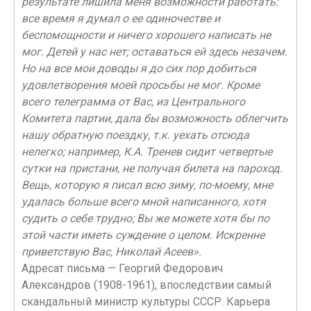
результате лишила меня возможности работать:
все время я думал о ее одиночестве и
беспомощности и ничего хорошего написать не
мог. Детей у нас нет; оставаться ей здесь незачем.
Но на все мои доводы я до сих пор добиться
удовлетворения моей просьбы не мог. Кроме
всего телеграмма от Вас, из Центрального
Комитета партии, дала бы возможность облегчить
нашу обратную поездку, т.к. уехать отсюда
нелегко; например, К.А. Тренев сидит четвертые
сутки на пристани, не получая билета на пароход.
Вещь, которую я писал всю зиму, по-моему, мне
удалась больше всего мной написанного, хотя
судить о себе трудно; Вы же можете хотя бы по
этой части иметь суждение о целом. Искренне
приветствую Вас, Николай Асеев».
Адресат письма — Георгий Федорович
Александров (1908-1961), впоследствии самый
скандальный министр культуры СССР. Карьера