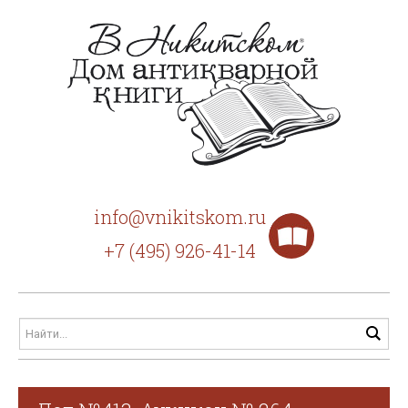
info@vnikitskom.ru
+7 (495) 926-41-14