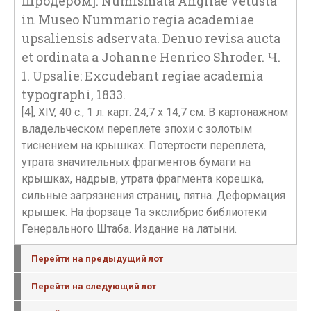
Шродером]. Numismata Angliae vetusta
in Museo Nummario regia academiae
upsaliensis adservata. Denuo revisa aucta
et ordinata a Johanne Henrico Shroder. Ч.
1. Upsalie: Excudebant regiae academia
typographi, 1833.
[4], XIV, 40 с., 1 л. карт. 24,7 х 14,7 см. В картонажном
владельческом переплете эпохи с золотым
тиснением на крышках. Потертости переплета,
утрата значительных фрагментов бумаги на
крышках, надрыв, утрата фрагмента корешка,
сильные загрязнения страниц, пятна. Деформация
крышек. На форзаце 1а экслибрис библиотеки
Генерального Штаба. Издание на латыни.
Перейти на предыдущий лот
Перейти на следующий лот