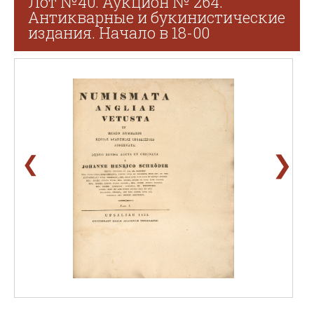
Лот №40. Аукцион № 264.
Антикварные и букинистические
издания. Начало в 18-00
❯
❮