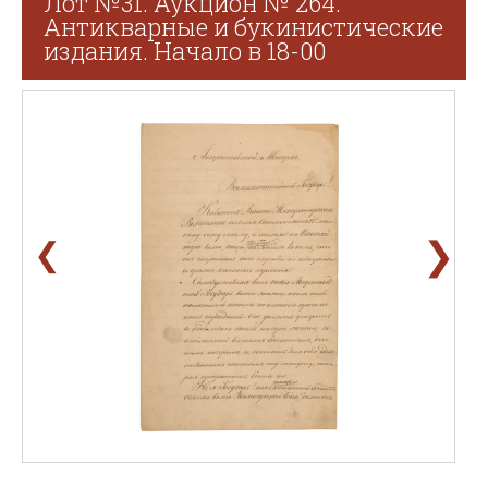
Лот №31. Аукцион № 264.
Антикварные и букинистические
издания. Начало в 18-00
❯
❮