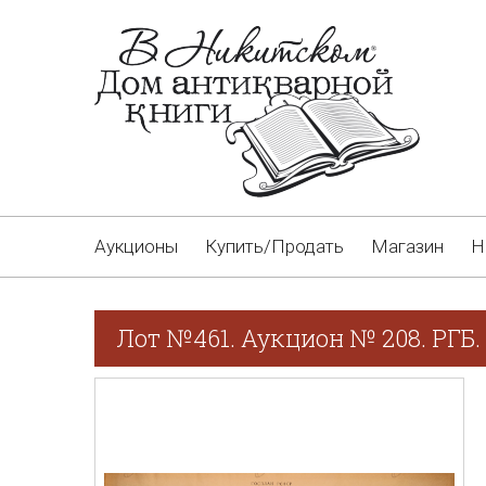
Аукционы
Купить/Продать
Магазин
Н
Лот №461. Аукцион № 208. РГБ.