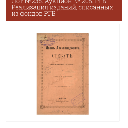
Лот №236. Аукцион № 208. РГБ.
Реализация изданий, списанных
из фондов РГБ