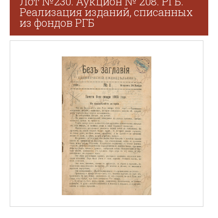
Лот №230. Аукцион № 208. РГБ.
Реализация изданий, списанных
из фондов РГБ