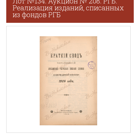
Лот №134. Аукцион № 208. РГБ.
Реализация изданий, списанных
из фондов РГБ