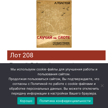
Лот 208
Толстой, Л. Случай на охоте / гравюры на
дереве Н.К. Фан-Дер-Флит. М.; Л.: Гос.
Мы используем cookie-файлы для улучшения работы и
издательство, 1930.
пользования сайтом.
Продолжая пользоваться сайтом, Вы подтверждаете, что
Эстимейт: 1500 руб.
согласны с Политикой по работе с cookie-файлами и
Цена: 3000 руб.
обработке персональных данных. Вы можете отключить
передачу информации в настройках Вашего браузера.
Подробнее»
Хорошо
Политика конфиденциальности