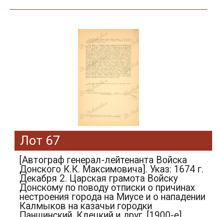
Лот 67
[Автограф генерал-лейтенанта Войска
Донского К.К. Максимовича]. Указ: 1674 г.
Декабря 2. Царская грамота Войску
Донскому по поводу отписки о причинах
нестроения города на Миусе и о нападении
Калмыков на казачьи городки
Паншинский, Клецкий и друг. [1900-е].