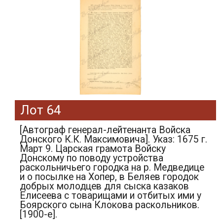
Лот 64
[Автограф генерал-лейтенанта Войска
Донского К.К. Максимовича]. Указ: 1675 г.
Март 9. Царская грамота Войску
Донскому по поводу устройства
раскольничьего городка на р. Медведице
и о посылке на Хопер, в Беляев городок
добрых молодцев для сыска казаков
Елисеева с товарищами и отбитых ими у
Боярского сына Клокова раскольников.
[1900-е].