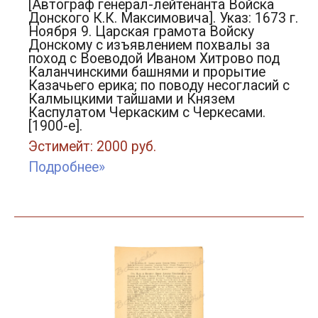
[Автограф генерал-лейтенанта Войска
Донского К.К. Максимовича]. Указ: 1673 г.
Ноября 9. Царская грамота Войску
Донскому с изъявлением похвалы за
поход с Воеводой Иваном Хитрово под
Каланчинскими башнями и прорытие
Казачьего ерика; по поводу несогласий с
Калмыцкими тайшами и Князем
Каспулатом Черкаским с Черкесами.
[1900-е].
Эстимейт: 2000 руб.
Подробнее»