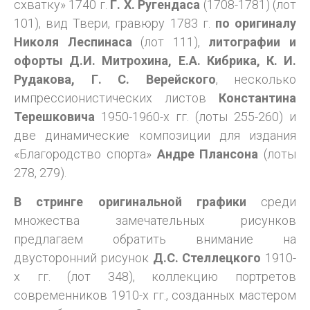
схватку» 1740 г.
Г. Х. Ругендаса
(1708-1781) (лот
101), вид Твери, гравюру 1783 г.
по оригиналу
Николя Леспинаса
(лот 111),
литографии и
офорты Д.И. Митрохина, Е.А. Кибрика, К. И.
Рудакова, Г. С. Верейского
, несколько
импрессионистических листов
Константина
Терешковича
1950-1960-х гг. (лоты 255-260) и
две динамические композиции для издания
«Благородство спорта»
Андре Плансона
(лоты
278, 279).
В стринге оригинальной графики
среди
множества замечательных рисунков
предлагаем обратить внимание на
двусторонний рисунок
Д.С. Стеллецкого
1910-
х гг. (лот 348), коллекцию портретов
современников 1910-х гг., созданных мастером