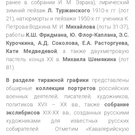
ранее в собрании И. М. Эзраха), лирический
зимний пейзаж
Л. Туржанского
1910-х гг. (лот
21), натюрморты и пейзажи 1950-х гг. ученика К.
Петрова-Водкина М. И.
Михайлова
(лоты 31-37),
работы
К.Ш. Фридмана, Ю. Флор-Каплана, Э.С.
Курочкина, А.Д. Соколова, Е.А. Расторгуева,
Кати Медведевой
, а также двухметровую
пастель конца ХХ в.
Михаила Шемякина
(лот
81).
В разделе тиражной графики
представлены
обширные
коллекции портретов
российских
военных деятелей, писателей, художников,
политиков XVII – XX вв., также
собрание
экслибрисов
XIX-XX вв., созданных русскими
художниками для известных русских
собирателей. Отметим «Кавалерийскую