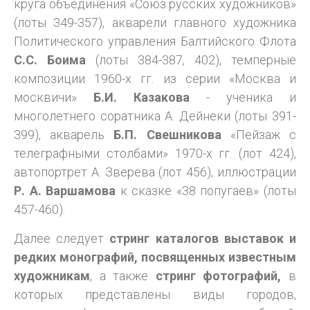
круга объединения «Союз русских художников»
(лоты 349-357), акварели главного художника
Политического управления Балтийского Флота
С.С. Боима
(лоты 384-387, 402), темперные
композиции 1960-х гг. из серии «Москва и
москвичи»
Б.И. Казакова
- ученика и
многолетнего соратника А. Дейнеки (лоты 391-
399), акварель
Б.П. Свешникова
«Пейзаж с
телеграфными столбами» 1970-х гг. (лот 424),
автопортрет А. Зверева (лот 456), иллюстрации
Р. А. Варшамова
к сказке «38 попугаев» (лоты
457-460).
Далее следует
стринг каталогов выставок и
редких монографий, посвященных известным
художникам
, а также
стринг фотографий,
в
которых представлены виды городов,