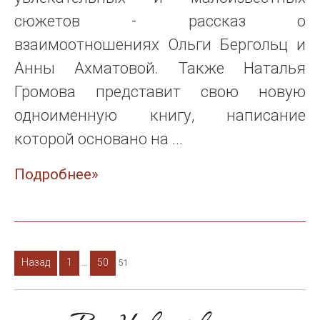
сюжетов - рассказ о
взаимоотношениях Ольги Бергольц и
Анны Ахматовой. Также Наталья
Громова представит свою новую
одноименную книгу, написание
которой основано на ...
Подробнее»
Навигация
Назад
1
50
…
51
по
записям