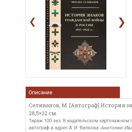
❯
❮
Описание
Селиванов, М. [Автограф] История знак
28,5×22 см.
Тираж 100 экз. В издательском картонажном п
автограф в адрес А. И. Вилкова:
Анатолию Ива