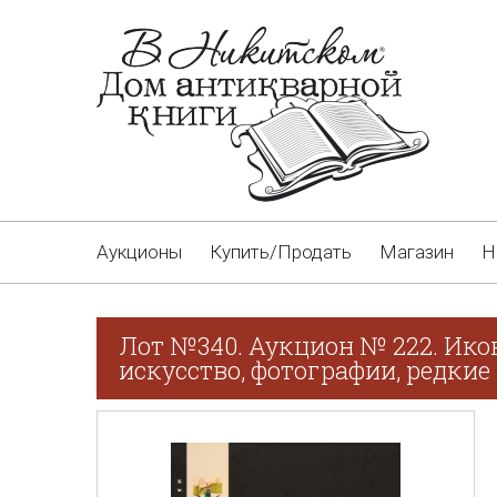
Аукционы
Купить/Продать
Магазин
Н
Лот №340. Аукцион № 222. Ико
искусство, фотографии, редкие