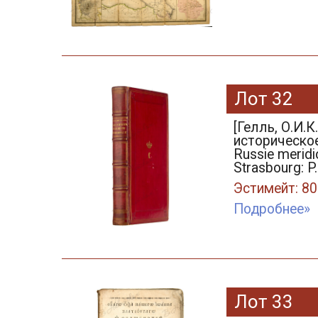
Лот 32
[Гелль, О.И.
историческое и
Russie meridio
Strasbourg: P.
Эстимейт: 80
Подробнее»
Лот 33