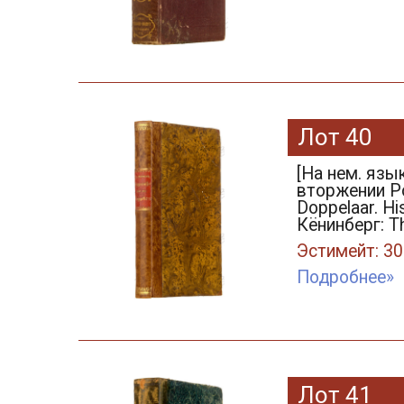
Лот 40
[На нем. язы
вторжении Ро
Doppelaar. Hi
Кёнинберг: Th
Эстимейт: 30
Подробнее»
Лот 41