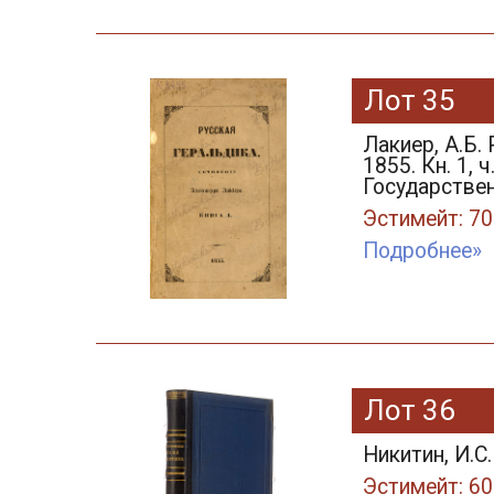
Лот 35
Лакиер, А.Б. 
1855. Кн. 1,
Государствен
Эстимейт: 70
Подробнее»
Лот 36
Никитин, И.С
Эстимейт: 60