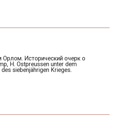
м Орлом. Исторический очерк о
p, H. Ostpreussen unter dem
 des siebenjährigen Krieges.