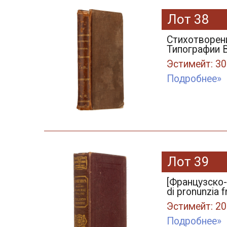
Лот 38
Стихотворени
Типографии В
Эстимейт: 30
Подробнее»
Лот 39
[Французско-
di pronunzia f
Эстимейт: 20
Подробнее»