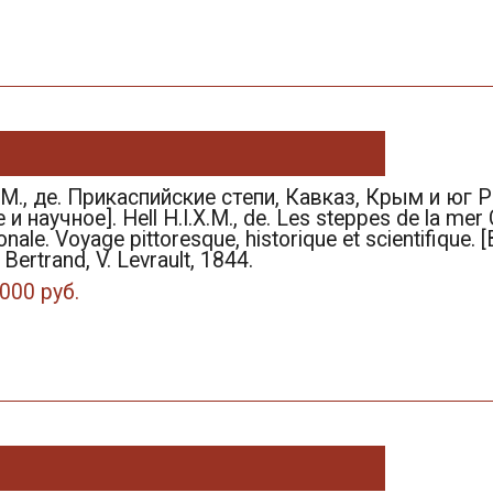
К.М., де. Прикаспийские степи, Кавказ, Крым и юг
 научное]. Hell H.I.X.M., de. Les steppes de la mer C
nale. Voyage pittoresque, historique et scientifique. [В
 Bertrand, V. Levrault, 1844.
000 руб.