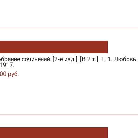
брание сочинений. [2-е изд.]. [В 2 т.]. Т. 1. Любовь
1917.
00 руб.