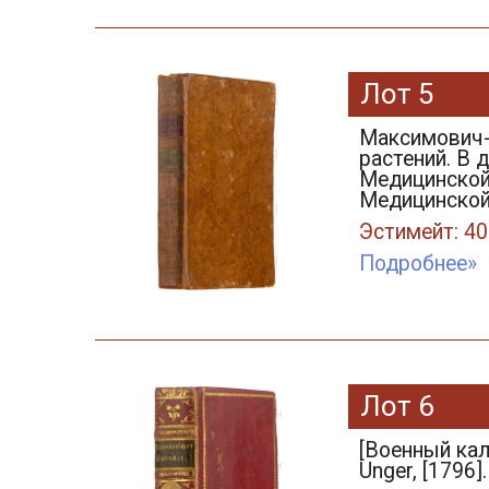
Лот 5
Максимович-
растений. В
Медицинской 
Медицинской 
Эстимейт: 40
Подробнее»
Лот 6
[Военный кале
Unger, [1796].