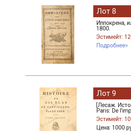
Лот 8
Иппокрена, ил
1800.
Эстимейт: 12
Подробнее»
Лот 9
[Лесаж. Истор
Paris: De l'im
Эстимейт: 10
Цена: 1000 р