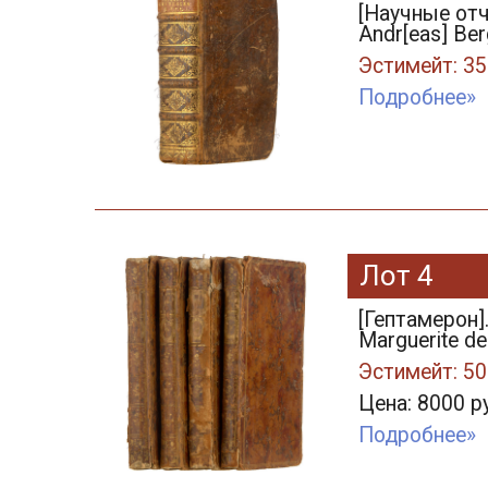
[Научные отче
Andr[eas] Ber
Эстимейт: 35
Подробнее»
Лот 4
[Гептамерон]
Marguerite de V
Эстимейт: 50
Цена: 8000 р
Подробнее»