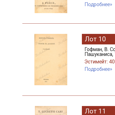
Подробнее»
Лот 10
Гофман, В. Со
Пашуканиса, 
Эстимейт: 40
Подробнее»
Лот 11